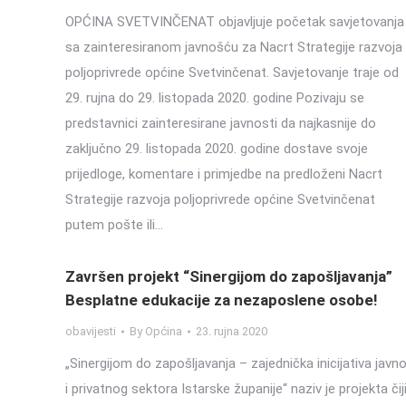
OPĆINA SVETVINČENAT objavljuje početak savjetovanja
sa zainteresiranom javnošću za Nacrt Strategije razvoja
poljoprivrede općine Svetvinčenat. Savjetovanje traje od
29. rujna do 29. listopada 2020. godine Pozivaju se
predstavnici zainteresirane javnosti da najkasnije do
zaključno 29. listopada 2020. godine dostave svoje
prijedloge, komentare i primjedbe na predloženi Nacrt
Strategije razvoja poljoprivrede općine Svetvinčenat
putem pošte ili…
Završen projekt “Sinergijom do zapošljavanja”
Besplatne edukacije za nezaposlene osobe!
obavijesti
By
Općina
23. rujna 2020
„Sinergijom do zapošljavanja – zajednička inicijativa javn
i privatnog sektora Istarske županije“ naziv je projekta čij