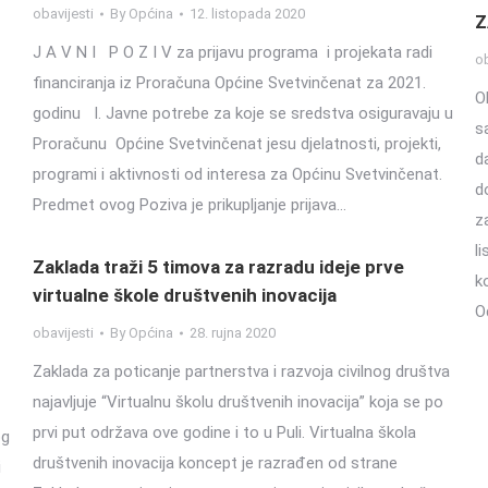
obavijesti
By
Općina
12. listopada 2020
Z
J A V N I P O Z I V za prijavu programa i projekata radi
ob
financiranja iz Proračuna Općine Svetvinčenat za 2021.
O
godinu I. Javne potrebe za koje se sredstva osiguravaju u
s
Proračunu Općine Svetvinčenat jesu djelatnosti, projekti,
d
programi i aktivnosti od interesa za Općinu Svetvinčenat.
d
Predmet ovog Poziva je prikupljanje prijava…
z
l
Zaklada traži 5 timova za razradu ideje prve
k
virtualne škole društvenih inovacija
O
obavijesti
By
Općina
28. rujna 2020
Zaklada za poticanje partnerstva i razvoja civilnog društva
najavljuje “Virtualnu školu društvenih inovacija” koja se po
prvi put održava ove godine i to u Puli. Virtualna škola
og
društvenih inovacija koncept je razrađen od strane
i