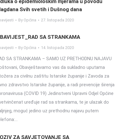
dluka o epidemiološkim mjerama u povodu
lagdana Svih svetih i Dušnog dana
avijesti
By
Općina
27. listopada 2020
BAVIJEST_RAD SA STRANKAMA
avijesti
By
Općina
14. listopada 2020
AD SA STRANKAMA – SAMO UZ PRETHODNU NAJAVU
oštovani, Obavještavamo vas da sukladno uputama
tožera za civilnu zaštitu Istarske županije i Zavoda za
avno zdravstvo Istarske županije, a radi prevencije širenja
oronavirusa (COVID 19) Jedinstveni Upravni Odjel Općine
vetvinčenat uređuje rad sa strankama, te je ulazak do
aljnjeg, moguć jedino uz prethodnu najavu putem
elefona:…
OZIV ZA SAVJETOVANJE SA