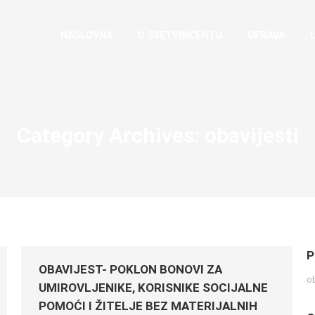
NASLOVNA
O SVETVINČENTU
UPRAVA
Category Archives:
obavijesti
P
OBAVIJEST- POKLON BONOVI ZA
ob
UMIROVLJENIKE, KORISNIKE SOCIJALNE
POMOĆI I ŽITELJE BEZ MATERIJALNIH