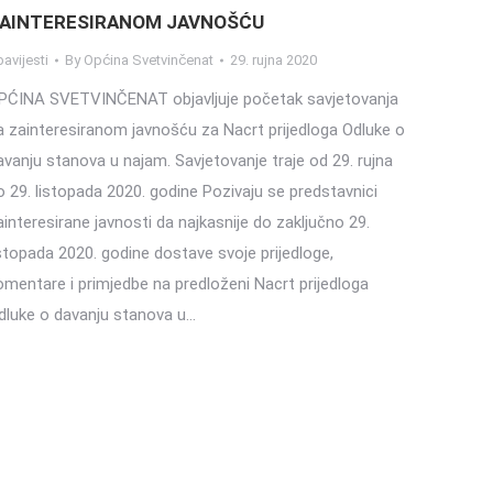
AINTERESIRANOM JAVNOŠĆU
avijesti
By
Općina Svetvinčenat
29. rujna 2020
PĆINA SVETVINČENAT objavljuje početak savjetovanja
a zainteresiranom javnošću za Nacrt prijedloga Odluke o
avanju stanova u najam. Savjetovanje traje od 29. rujna
o 29. listopada 2020. godine Pozivaju se predstavnici
ainteresirane javnosti da najkasnije do zaključno 29.
istopada 2020. godine dostave svoje prijedloge,
omentare i primjedbe na predloženi Nacrt prijedloga
dluke o davanju stanova u…