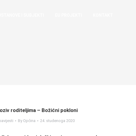
USTANOVE I SUBJEKTI
EU PROJEKTI
KONTAKT
oziv roditeljima – Božićni pokloni
avijesti
By
Općina
24. studenoga 2020