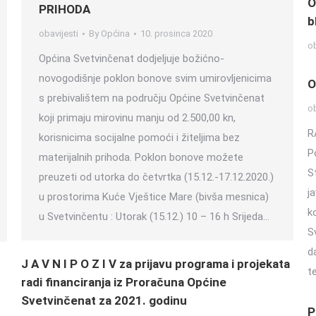
O
PRIHODA
b
obavijesti
By
Općina
10. prosinca 2020
ob
Općina Svetvinčenat dodjeljuje božićno-
novogodišnje poklon bonove svim umirovljenicima
O
s prebivalištem na području Općine Svetvinčenat
ob
koji primaju mirovinu manju od 2.500,00 kn,
R
korisnicima socijalne pomoći i žiteljima bez
P
materijalnih prihoda. Poklon bonove možete
S
preuzeti od utorka do četvrtka (15.12.-17.12.2020.)
j
u prostorima Kuće Vještice Mare (bivša mesnica)
k
u Svetvinčentu : Utorak (15.12.) 10 – 16 h Srijeda…
S
d
J A V N I P O Z I V za prijavu programa i projekata
t
radi financiranja iz Proračuna Općine
Svetvinčenat za 2021. godinu
P