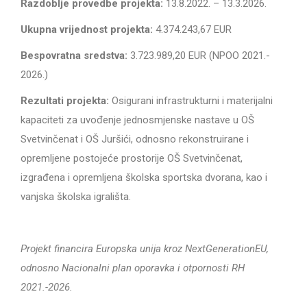
Razdoblje provedbe projekta:
13.8.2022. – 13.3.2026.
Ukupna vrijednost projekta:
4.374.243,67 EUR
Bespovratna sredstva:
3.723.989,20 EUR (NPOO 2021.-
2026.)
Rezultati projekta:
Osigurani infrastrukturni i materijalni
kapaciteti za uvođenje jednosmjenske nastave u OŠ
Svetvinčenat i OŠ Juršići, odnosno rekonstruirane i
opremljene postojeće prostorije OŠ Svetvinčenat,
izgrađena i opremljena školska sportska dvorana, kao i
vanjska školska igrališta.
Projekt financira Europska unija kroz NextGenerationEU,
odnosno Nacionalni plan oporavka i otpornosti RH
2021.-2026.