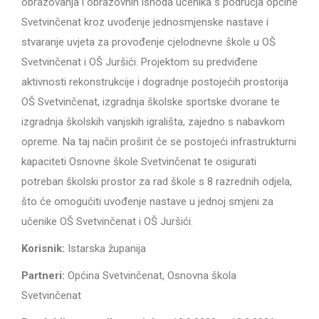
obrazovanja i obrazovnih ishoda učenika s područja općine
Svetvinčenat kroz uvođenje jednosmjenske nastave i
stvaranje uvjeta za provođenje cjelodnevne škole u OŠ
Svetvinčenat i OŠ Juršići. Projektom su predviđene
aktivnosti rekonstrukcije i dogradnje postojećih prostorija
OŠ Svetvinčenat, izgradnja školske sportske dvorane te
izgradnja školskih vanjskih igrališta, zajedno s nabavkom
opreme. Na taj način proširit će se postojeći infrastrukturni
kapaciteti Osnovne škole Svetvinčenat te osigurati
potreban školski prostor za rad škole s 8 razrednih odjela,
što će omogućiti uvođenje nastave u jednoj smjeni za
učenike OŠ Svetvinčenat i OŠ Juršići.
Korisnik:
Istarska županija
Partneri:
Općina Svetvinčenat, Osnovna škola
Svetvinčenat