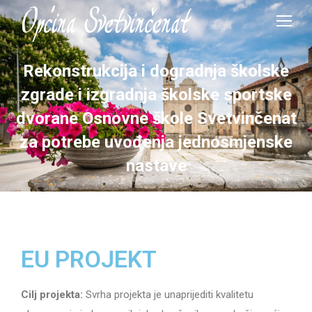
Rekonstrukcija i dogradnja školske
zgrade i izgradnja školske sportske
dvorane Osnovne škole Svetvinčenat
za potrebe uvođenja jednosmjenske
nastave
EU PROJEKT
Cilj projekta:
Svrha projekta je unaprijediti kvalitetu