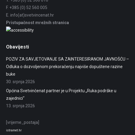
T. +385 (0) 52 560 016
F. +385 (0) 52 560 005
E. info(at)svetvincenat.hr
Pristupačnost mrežnih stranica
Obavijesti
POZIV ZA SAVJETOVANJE SA ZAINTERESIRANOM JAVNOŠĆU –
Odluka o dozvoljenom prekoračenju najviše dopuštene razine
buke
30. srpnja 2026
Općina Svetvinčenat partner je u Projektu „Ruka podrške u
zajednici“
13. srpnja 2026
[vrijeme_postaja]
istramet.hr