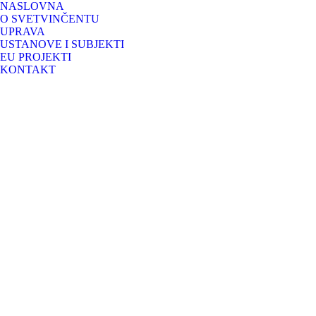
NASLOVNA
O SVETVINČENTU
UPRAVA
USTANOVE I SUBJEKTI
EU PROJEKTI
KONTAKT
PROČIŠĆENI TEKST I GRAFIČKI DIO –
14. ožujka 2024
PPUO SV_PROCISCENI TEKST PPUO Svetvincenat – El
Detalji 4A 4.B.I K.O.Bokordići_PROCISCENA Detalji 4
više
JAVNA RASPRAVA o prijedlogu Izmjena i dopu
28. veljače 2023
JR 4. PREGLEDNA-DKP-Model JR 1 NAMJENA POVRŠINA-ht
NASLOVNICA , tekst i…
više
JAVNA RASPRAVA o prijedlogu Urbanističkog 