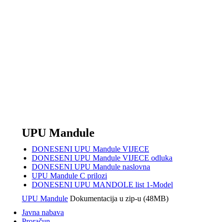
18. srpnja 2022
REPUBLIKA HRVATSKA ISTARSKA ŽUPANIJA OPĆINA SVET
KLASA: 350-02/22-03/05…
više
Obavijest o objavi javne rasprave UPU dio IZ 
6. prosinca 2021
REPUBLIKA HRVATSKA ISTARSKA ŽUPANIJA OPĆINA SVETV
350-02/20-03/12 URBROJ: 2168/07-03-1-21-17 Svetvinče
više
UPU Mandule
DONESENI UPU Mandule VIJECE
DONESENI UPU Mandule VIJECE odluka
DONESENI UPU Mandule naslovna
UPU Mandule C prilozi
DONESENI UPU MANDOLE list 1-Model
UPU Mandule
Dokumentacija u zip-u (48MB)
Javna nabava
Proračun