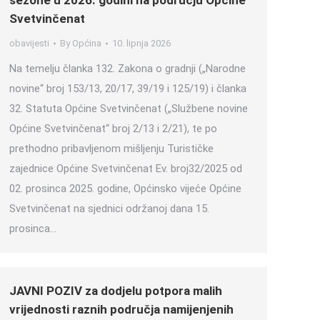
sezone u 2026. godini na području Općine
Svetvinčenat
obavijesti
By
Općina
10. lipnja 2026
Na temelju članka 132. Zakona o gradnji („Narodne
novine“ broj 153/13, 20/17, 39/19 i 125/19) i članka
32. Statuta Općine Svetvinčenat („Službene novine
Općine Svetvinčenat“ broj 2/13 i 2/21), te po
prethodno pribavljenom mišljenju Turističke
zajednice Općine Svetvinčenat Ev. broj32/2025 od
02. prosinca 2025. godine, Općinsko vijeće Općine
Svetvinčenat na sjednici održanoj dana 15.
prosinca…
JAVNI POZIV za dodjelu potpora malih
vrijednosti raznih područja namijenjenih