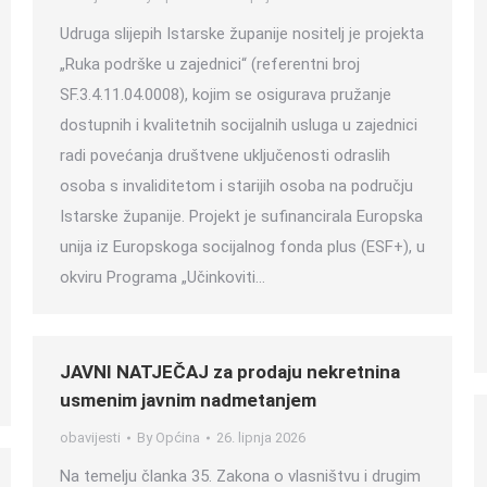
Udruga slijepih Istarske županije nositelj je projekta
„Ruka podrške u zajednici“ (referentni broj
SF.3.4.11.04.0008), kojim se osigurava pružanje
dostupnih i kvalitetnih socijalnih usluga u zajednici
radi povećanja društvene uključenosti odraslih
osoba s invaliditetom i starijih osoba na području
Istarske županije. Projekt je sufinancirala Europska
unija iz Europskoga socijalnog fonda plus (ESF+), u
okviru Programa „Učinkoviti…
JAVNI NATJEČAJ za prodaju nekretnina
usmenim javnim nadmetanjem
obavijesti
By
Općina
26. lipnja 2026
Na temelju članka 35. Zakona o vlasništvu i drugim