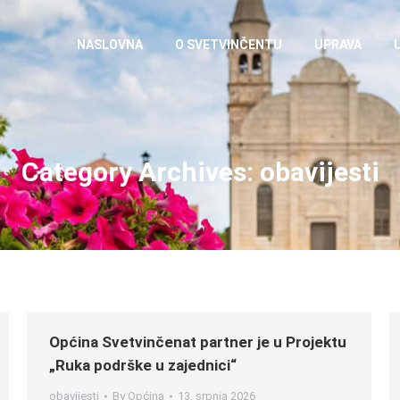
NASLOVNA
O SVETVINČENTU
UPRAVA
Category Archives:
obavijesti
Općina Svetvinčenat partner je u Projektu
„Ruka podrške u zajednici“
obavijesti
By
Općina
13. srpnja 2026