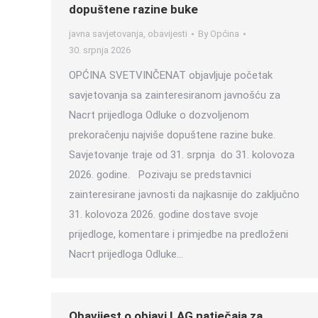
dopuštene razine buke
javna savjetovanja
,
obavijesti
By
Općina
30. srpnja 2026
OPĆINA SVETVINČENAT objavljuje početak
savjetovanja sa zainteresiranom javnošću za
Nacrt prijedloga Odluke o dozvoljenom
prekoračenju najviše dopuštene razine buke.
Savjetovanje traje od 31. srpnja do 31. kolovoza
2026. godine. Pozivaju se predstavnici
zainteresirane javnosti da najkasnije do zaključno
31. kolovoza 2026. godine dostave svoje
prijedloge, komentare i primjedbe na predloženi
Nacrt prijedloga Odluke…
Obavijest o objavi LAG natječaja za