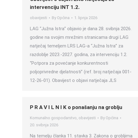
intervenciju INT 1.2.
obavijesti
By
Općina
1. lipnja 2026
LAG “Južna Istra” objavio je dana 28. svibnja 2026.
godine na svojim mrežnim stranicama drugi LAG
natječaj temeljem LRS LAG-a “Južna Istra” za
razdoblje 2023.-2027. godina, za intervenciju 1.2.
“Potpora za povećanje konkurentnosti
poljoprivredne djelatnosti” (ref. broj natječaja 001-
12-26-01). Obavijest o objavi natječaja JLS
P R A V I L N I K o ponašanju na groblju
Komunalno gospodarstvo
,
obavijesti
By
Općina
20. svibnja 2026
Na temelju članka 11. stavka 3. Zakona o grobljima