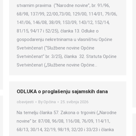
stvarnim pravima (“Narodne novine”, br. 91/96,
68/98, 137/99, 22/00,73/00, 129/00, 114/01, 79/06,
141/06, 146/08, 38/09, 153/09, 143/12, 152/14,
81/15, 94/17 i 52/25), članka 13. Odluke o
gospodarenju nekretninama u vlasništvu Općine
Svetvinčenat (“Službene novine Općine
Svetvinčenat“ br. 3/25), članka 32. Statuta Općine
Svetvinčenat („Službene novine Općine…
ODLUKA o proglašenju sajamskih dana
obavijesti
By
Općina
25. svibnja 2026
Na temelju članka 57. Zakona o trgovini („Narodne
novine“ br. 87/08, 96/08, 116/08, 76/09, 114/11,
68/13, 30/14, 32/19, 98/19, 32/20 i 33/23 i članka