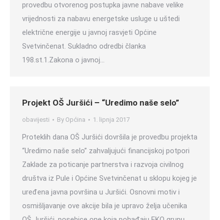
provedbu otvorenog postupka javne nabave velike
vrijednosti za nabavu energetske usluge u uštedi
električne energije u javnoj rasvjeti Općine
Svetvinčenat. Sukladno odredbi članka
198.st.1.Zakona o javnoj…
Projekt OŠ Juršići – “Uredimo naše selo”
obavijesti
By
Općina
1. lipnja 2017
Proteklih dana OŠ Juršići dovršila je provedbu projekta
“Uredimo naše selo” zahvaljujući financijskoj potpori
Zaklade za poticanje partnerstva i razvoja civilnog
društva iz Pule i Općine Svetvinčenat u sklopu kojeg je
uređena javna površina u Juršići. Osnovni motiv i
osmišljavanje ove akcije bila je upravo želja učenika
OŠ Juršići, posebice one koja pohađaju EKO grupu,…