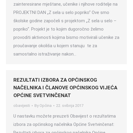
zainteresirane mještane, učenike i njihove roditelje na
PROJEKTNI DAN „Z sela u selo popriko“ Ove smo
školske godine započeli s projektom „Z sela u selo –
popriko“. Projekt je to kojim dugoročno želimo
provoditi aktivnosti kojima bismo motivirali učenike za
proučavanje okoliša u kojem stanuju te za
samostalno istraživanje nakon…
REZULTATI IZBORA ZA OPĆINSKOG
NAČELNIKA I ČLANOVE OPĆINSKOG VIJEĆA
OPĆINE SVETVINČENAT
obavijesti
By
Općina
22. svibnja 2017
U nastavku možete preuzeti Obavijest o rezultatima
izbora za općinskog načelnika Općine Svetvinčenat:
Rezultati izbora za općinskog načelnika Općine