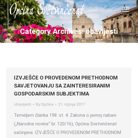
Category Archives:
obavijesti
IZVJEŠĆE O PROVEDENOM PRETHODNOM
SAVJETOVANJU SA ZAINTERESIRANIM
GOSPODARSKIM SUBJEKTIMA
obavijesti
By
Općina
21. srpnja 2017
Temeljem članka 198. st. 4. Zakona o javnoj nabavi
(„Narodne novine“ br. 120/16), Općina Svetvinčenat
sačinjava: IZVJEŠĆE O PROVEDENOM PRETHODNOM