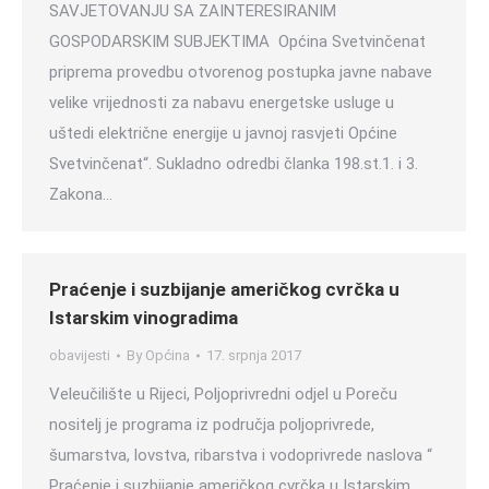
SAVJETOVANJU SA ZAINTERESIRANIM
GOSPODARSKIM SUBJEKTIMA Općina Svetvinčenat
priprema provedbu otvorenog postupka javne nabave
velike vrijednosti za nabavu energetske usluge u
uštedi električne energije u javnoj rasvjeti Općine
Svetvinčenat“. Sukladno odredbi članka 198.st.1. i 3.
Zakona…
Praćenje i suzbijanje američkog cvrčka u
Istarskim vinogradima
obavijesti
By
Općina
17. srpnja 2017
Veleučilište u Rijeci, Poljoprivredni odjel u Poreču
nositelj je programa iz područja poljoprivrede,
šumarstva, lovstva, ribarstva i vodoprivrede naslova “
Praćenje i suzbijanje američkog cvrčka u Istarskim