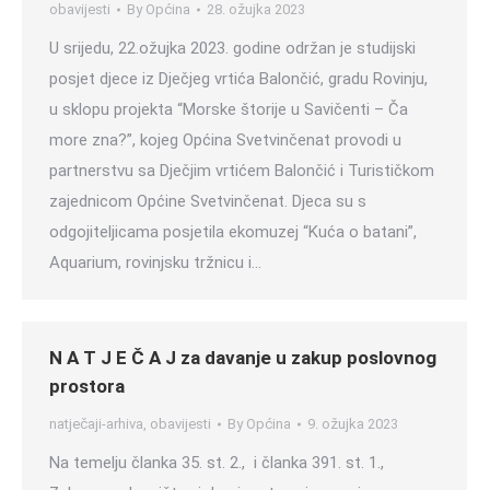
obavijesti
By
Općina
28. ožujka 2023
U srijedu, 22.ožujka 2023. godine održan je studijski
posjet djece iz Dječjeg vrtića Balončić, gradu Rovinju,
u sklopu projekta “Morske štorije u Savičenti – Ča
more zna?”, kojeg Općina Svetvinčenat provodi u
partnerstvu sa Dječjim vrtićem Balončić i Turističkom
zajednicom Općine Svetvinčenat. Djeca su s
odgojiteljicama posjetila ekomuzej “Kuća o batani”,
Aquarium, rovinjsku tržnicu i…
N A T J E Č A J za davanje u zakup poslovnog
prostora
natječaji-arhiva
,
obavijesti
By
Općina
9. ožujka 2023
Na temelju članka 35. st. 2., i članka 391. st. 1.,