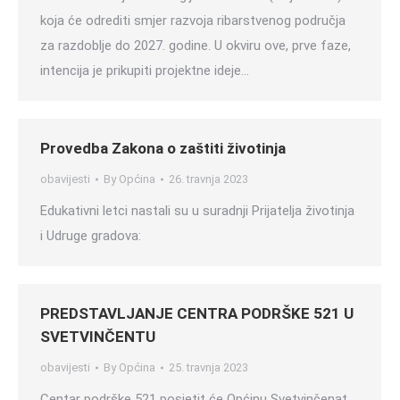
koja će odrediti smjer razvoja ribarstvenog područja
za razdoblje do 2027. godine. U okviru ove, prve faze,
intencija je prikupiti projektne ideje…
Provedba Zakona o zaštiti životinja
obavijesti
By
Općina
26. travnja 2023
Edukativni letci nastali su u suradnji Prijatelja životinja
i Udruge gradova:
PREDSTAVLJANJE CENTRA PODRŠKE 521 U
SVETVINČENTU
obavijesti
By
Općina
25. travnja 2023
Centar podrške 521 posjetit će Općinu Svetvinčenat