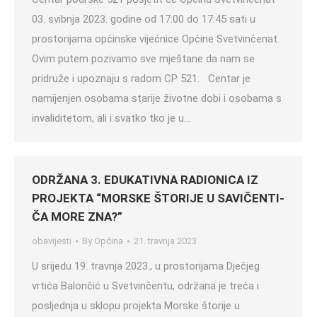
03. svibnja 2023. godine od 17:00 do 17:45 sati u
prostorijama općinske vijećnice Općine Svetvinčenat.
Ovim putem pozivamo sve mještane da nam se
pridruže i upoznaju s radom CP 521. Centar je
namijenjen osobama starije životne dobi i osobama s
invaliditetom, ali i svatko tko je u…
ODRŽANA 3. EDUKATIVNA RADIONICA IZ
PROJEKTA “MORSKE ŠTORIJE U SAVIČENTI-
ČA MORE ZNA?”
obavijesti
By
Općina
21. travnja 2023
U srijedu 19. travnja 2023., u prostorijama Dječjeg
vrtića Balončić u Svetvinčentu, održana je treća i
posljednja u sklopu projekta Morske štorije u