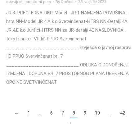
obavijesti
,
prostorni-plan
By
Općina
28. veljače 2023
JR 4. PREGLEDNA-DKP-Model JR 1 NAMJENA POVRŠINA-
htrs NN-Model JR 4.A k.o.Svetvinčenat-HTRS NN-Detalji 4A
JR 4.E k.o.Juršići-HTRS NN za JR-detalji 4E NASLOVNICA ,
tekst i prilozi VII IiD PPUO Svetvincenat
__________________________ Izvješće o javnoj raspravi
IID PPUO Svetvinčenat br_7
__________________________ ODLUKA O DONOŠENJU
IZMJENA I DOPUNA BR. 7 PROSTORNOG PLANA UREĐENJA
OPĆINE SVETVINČENAT
←
1
…
6
7
8
9
10
…
42
→