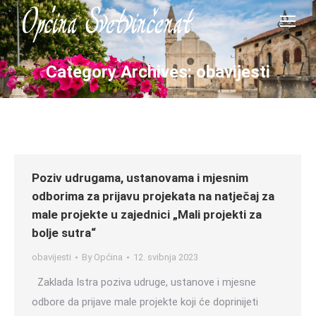
Category Archives:
obavijesti
Poziv udrugama, ustanovama i mjesnim
odborima za prijavu projekata na natječaj za
male projekte u zajednici „Mali projekti za
bolje sutra“
obavijesti
By
Općina
12. svibnja 2023
Zaklada Istra poziva udruge, ustanove i mjesne
odbore da prijave male projekte koji će doprinijeti