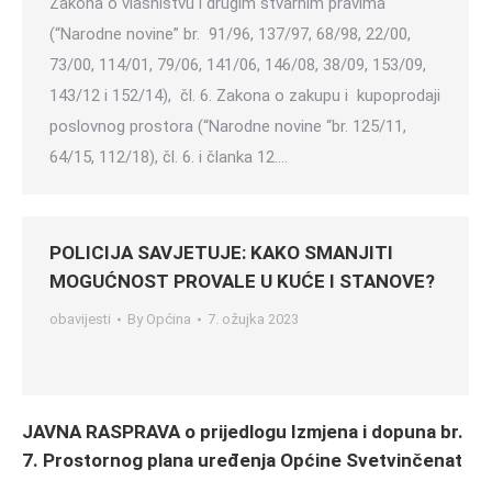
Zakona o vlasništvu i drugim stvarnim pravima
(“Narodne novine” br. 91/96, 137/97, 68/98, 22/00,
73/00, 114/01, 79/06, 141/06, 146/08, 38/09, 153/09,
143/12 i 152/14), čl. 6. Zakona o zakupu i kupoprodaji
poslovnog prostora (“Narodne novine “br. 125/11,
64/15, 112/18), čl. 6. i članka 12.…
POLICIJA SAVJETUJE: KAKO SMANJITI
MOGUĆNOST PROVALE U KUĆE I STANOVE?
obavijesti
By
Općina
7. ožujka 2023
JAVNA RASPRAVA o prijedlogu Izmjena i dopuna br.
7. Prostornog plana uređenja Općine Svetvinčenat