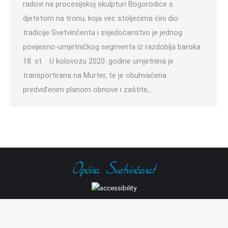
radovi na procesijskoj skulpturi Bogorodice s
djetetom na tronu, koja već stoljećima čini dio
tradicije Svetvinčenta i svjedočanstvo je jednog
povijesno-umjetničkog segmenta iz razdoblja baroka
18. st. U kolovozu 2020. godine umjetnina je
transportirana na Murter, te je obuhvaćena
predviđenim planom obnove i zaštite,…