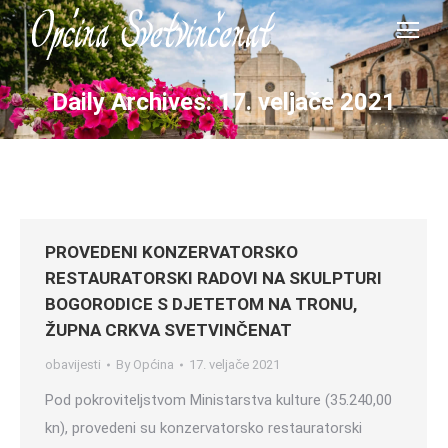
Daily Archives:
17. veljače 2021
PROVEDENI KONZERVATORSKO
RESTAURATORSKI RADOVI NA SKULPTURI
BOGORODICE S DJETETOM NA TRONU,
ŽUPNA CRKVA SVETVINČENAT
obavijesti
By
Općina
17. veljače 2021
Pod pokroviteljstvom Ministarstva kulture (35.240,00
kn), provedeni su konzervatorsko restauratorski