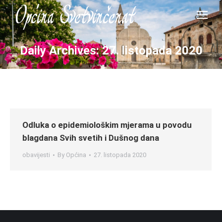
Daily Archives:
27. listopada 2020
Odluka o epidemiološkim mjerama u povodu
blagdana Svih svetih i Dušnog dana
obavijesti
By
Općina
27. listopada 2020