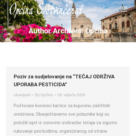
Author Archives:
Općina
Poziv za sudjelovanje na “TEČAJ ODRŽIVA
UPORABA PESTICIDA”
obavijesti
By
Općina
28. veljače 2020
Poštovani korisnici kartice za kupovinu zaštitnih
sredstava, Obavještavamo sve polaznike koji su
položili ispit iz osnovne izobrazbe tečaja za sigurno
rukovanje pesticidima, organiziranog od strane