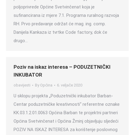
poljoprivrede Općine Svetvinčenat koja je
sufinancirana iz mjere 7.1. Programa ruralnog razvoja
RH. Prvo predavanje održat će mag. ing. comp.
Danijela Kankaza iz tvrtke Code factory, dok će
drugo…
Poziv na iskaz interesa – PODUZETNIČKI
INKUBATOR
obavijesti
By
Općina
6. veljače 2020
U sklopu projekta „Poduzetnički inkubator Barban-
Centar poduzetničke kreativnosti“ referentne oznake
KK.03.1.2.01.0063 Općina Barban te projektni partneri
Općina Svetvinčenat i Općina Žminj objavljuju sljedeći
POZIV NA ISKAZ INTERESA za korištenje poslovnog