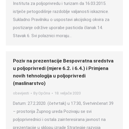
Instituta za poljoprivredu i turizam da 16.03.2015.
istječe petogodišnje razdoblje valjanosti iskaznice.
Sukladno Pravilniku o uspostavi akcijskog okvira za
postizanje održive uporabe pasticida članak 14.
Stavak 6. Svi polaznici moraju…
Poziv na prezentacije Bespovratna sredstva
u poljoprivredi (mjere 6.2. i 6.4.) i Primjena
novih tehnologija u poljoprivredi
(maslinarstvo)
obavijesti
By
Općina
18. veljače 2020
Datum: 27.2.2020. (četvrtak) u 17:30, Svetvinčenat 39
– prostorija Župnog ureda Pozivaju se svi
poljoprivrednici i ostala zainteresirana javnost na
prezentacije u sklopu izrade Strategije razvoja