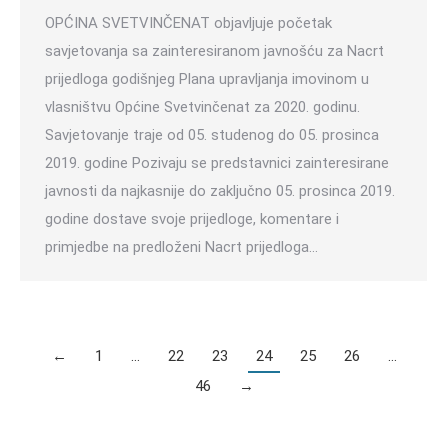
OPĆINA SVETVINČENAT objavljuje početak
savjetovanja sa zainteresiranom javnošću za Nacrt
prijedloga godišnjeg Plana upravljanja imovinom u
vlasništvu Općine Svetvinčenat za 2020. godinu.
Savjetovanje traje od 05. studenog do 05. prosinca
2019. godine Pozivaju se predstavnici zainteresirane
javnosti da najkasnije do zaključno 05. prosinca 2019.
godine dostave svoje prijedloge, komentare i
primjedbe na predloženi Nacrt prijedloga…
←
1
…
22
23
24
25
26
…
46
→