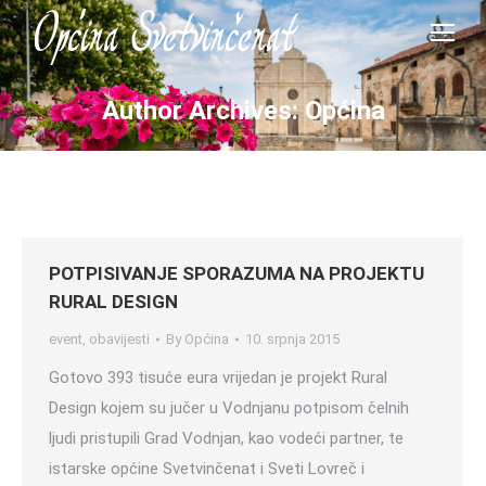
Author Archives:
Općina
POTPISIVANJE SPORAZUMA NA PROJEKTU
RURAL DESIGN
event
,
obavijesti
By
Općina
10. srpnja 2015
Gotovo 393 tisuće eura vrijedan je projekt Rural
Design kojem su jučer u Vodnjanu potpisom čelnih
ljudi pristupili Grad Vodnjan, kao vodeći partner, te
istarske općine Svetvinčenat i Sveti Lovreč i