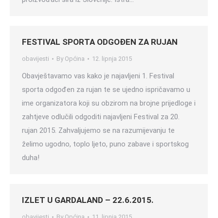
FESTIVAL SPORTA ODGOĐEN ZA RUJAN
obavijesti
By
Općina
12. lipnja 2015
Obavještavamo vas kako je najavljeni 1. Festival
sporta odgođen za rujan te se ujedno ispričavamo u
ime organizatora koji su obzirom na brojne prijedloge i
zahtjeve odlučili odgoditi najavljeni Festival za 20.
rujan 2015. Zahvaljujemo se na razumijevanju te
želimo ugodno, toplo ljeto, puno zabave i sportskog
duha!
IZLET U GARDALAND – 22.6.2015.
obavijesti
By
Općina
11. lipnja 2015