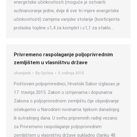
energetske učinkovitosti (moguće je ostvariti
sufinanciranje jedne, dvije ili sve tri mjere energetske
učinkovitosti) zamjena vanjske stolarije (koeficijenta
prolaska topline ≤1,4 za komplet i ≤1,1 za staklo…
Privremeno raspolaganje poljoprivrednim
zemljištem u vlasništvu države
obavijesti
By
Općina
5. svibnja 2015
Poštovani poljoprivrednici, Hrvatski Sabor izglasao je
17. travnja 2015. Zakon o izmjenama i dopunama
Zakona o poljoprivrednom zemljištu čije objavljivanje
očekujemo u Narodnim novinama tijekom današnjeg
ili sutrašnjeg dana. U svrhu pripremnih radnji vezano
za Privremeno raspolaganje poljoprivrednim
zemljištem u vlasništvu države sukladno članku 48.