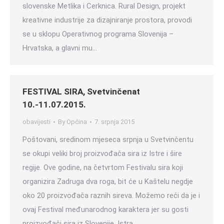
slovenske Metlika i Cerknica. Rural Design, projekt
kreativne industrije za dizajniranje prostora, provodi
se u sklopu Operativnog programa Slovenija –
Hrvatska, a glavni mu…
FESTIVAL SIRA, Svetvinčenat
10.-11.07.2015.
obavijesti
By
Općina
7. srpnja 2015
Poštovani, sredinom mjeseca srpnja u Svetvinčentu
se okupi veliki broj proizvođača sira iz Istre i šire
regije. Ove godine, na četvrtom Festivalu sira koji
organizira Zadruga dva roga, bit će u Kaštelu negdje
oko 20 proizvođača raznih sireva. Možemo reći da je i
ovaj Festival međunarodnog karaktera jer su gosti
proizvođači sira iz Slovenije. Istra…