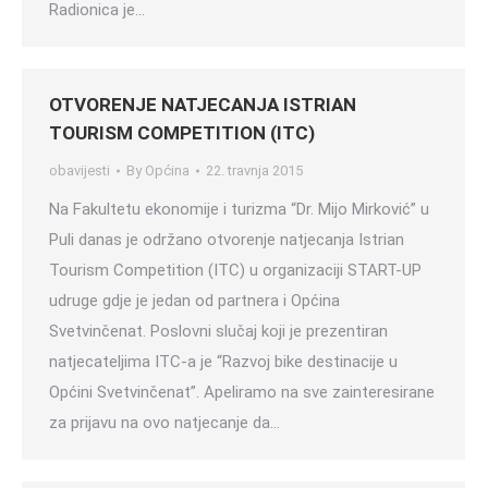
Radionica je…
OTVORENJE NATJECANJA ISTRIAN
TOURISM COMPETITION (ITC)
obavijesti
By
Općina
22. travnja 2015
Na Fakultetu ekonomije i turizma “Dr. Mijo Mirković” u
Puli danas je održano otvorenje natjecanja Istrian
Tourism Competition (ITC) u organizaciji START-UP
udruge gdje je jedan od partnera i Općina
Svetvinčenat. Poslovni slučaj koji je prezentiran
natjecateljima ITC-a je “Razvoj bike destinacije u
Općini Svetvinčenat”. Apeliramo na sve zainteresirane
za prijavu na ovo natjecanje da…