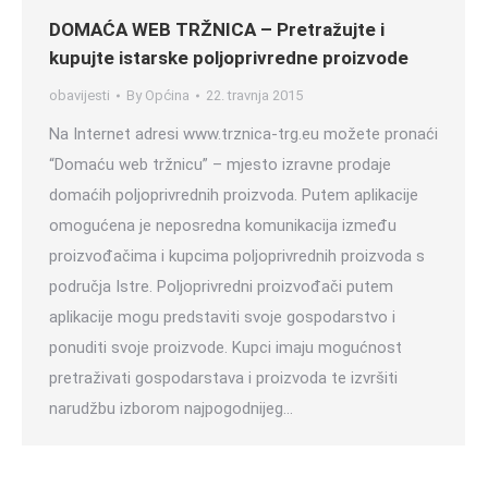
DOMAĆA WEB TRŽNICA – Pretražujte i
kupujte istarske poljoprivredne proizvode
obavijesti
By
Općina
22. travnja 2015
Na Internet adresi www.trznica-trg.eu možete pronaći
“Domaću web tržnicu” – mjesto izravne prodaje
domaćih poljoprivrednih proizvoda. Putem aplikacije
omogućena je neposredna komunikacija između
proizvođačima i kupcima poljoprivrednih proizvoda s
područja Istre. Poljoprivredni proizvođači putem
aplikacije mogu predstaviti svoje gospodarstvo i
ponuditi svoje proizvode. Kupci imaju mogućnost
pretraživati gospodarstava i proizvoda te izvršiti
narudžbu izborom najpogodnijeg…