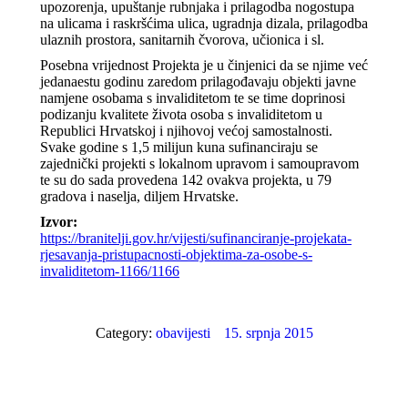
upozorenja, upuštanje rubnjaka i prilagodba nogostupa
na ulicama i raskršćima ulica, ugradnja dizala, prilagodba
ulaznih prostora, sanitarnih čvorova, učionica i sl.
Posebna vrijednost Projekta je u činjenici da se njime već
jedanaestu godinu zaredom prilagođavaju objekti javne
namjene osobama s invaliditetom te se time doprinosi
podizanju kvalitete života osoba s invaliditetom u
Republici Hrvatskoj i njihovoj većoj samostalnosti.
Svake godine s 1,5 milijun kuna sufinanciraju se
zajednički projekti s lokalnom upravom i samoupravom
te su do sada provedena 142 ovakva projekta, u 79
gradova i naselja, diljem Hrvatske.
Izvor:
https://branitelji.gov.hr/vijesti/sufinanciranje-projekata-
rjesavanja-pristupacnosti-objektima-za-osobe-s-
invaliditetom-1166/1166
Category:
obavijesti
15. srpnja 2015