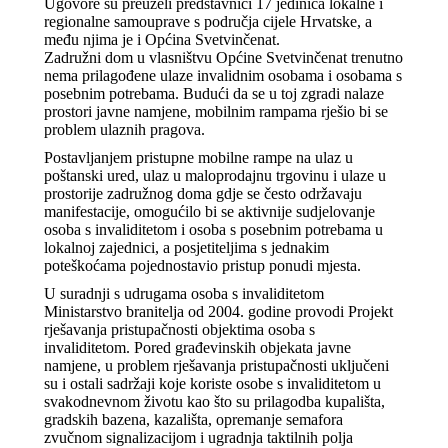
Ugovore su preuzeli predstavnici 17 jedinica lokalne i
regionalne samouprave s područja cijele Hrvatske, a
među njima je i Općina Svetvinčenat.
Zadružni dom u vlasništvu Općine Svetvinčenat trenutno
nema prilagođene ulaze invalidnim osobama i osobama s
posebnim potrebama. Budući da se u toj zgradi nalaze
prostori javne namjene, mobilnim rampama rješio bi se
problem ulaznih pragova.
Postavljanjem pristupne mobilne rampe na ulaz u
poštanski ured, ulaz u maloprodajnu trgovinu i ulaze u
prostorije zadružnog doma gdje se često održavaju
manifestacije, omogućilo bi se aktivnije sudjelovanje
osoba s invaliditetom i osoba s posebnim potrebama u
lokalnoj zajednici, a posjetiteljima s jednakim
poteškoćama pojednostavio pristup ponudi mjesta.
U suradnji s udrugama osoba s invaliditetom
Ministarstvo branitelja od 2004. godine provodi Projekt
rješavanja pristupačnosti objektima osoba s
invaliditetom. Pored građevinskih objekata javne
namjene, u problem rješavanja pristupačnosti uključeni
su i ostali sadržaji koje koriste osobe s invaliditetom u
svakodnevnom životu kao što su prilagodba kupališta,
gradskih bazena, kazališta, opremanje semafora
zvučnom signalizacijom i ugradnja taktilnih polja