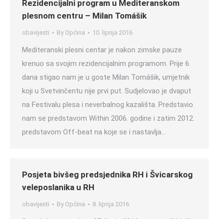
Rezidencijalni program u Mediteranskom
plesnom centru – Milan Tomášik
obavijesti
By
Općina
10. lipnja 2016
Mediteranski plesni centar je nakon zimske pauze
krenuo sa svojim rezidencijalnim programom. Prije 6
dana stigao nam je u goste Milan Tomášik, umjetnik
koji u Svetvinčentu nije prvi put. Sudjelovao je dvaput
na Festivalu plesa i neverbalnog kazališta. Predstavio
nam se predstavom Within 2006. godine i zatim 2012.
predstavom Off-beat na koje se i nastavlja…
Posjeta bivšeg predsjednika RH i Švicarskog
veleposlanika u RH
obavijesti
By
Općina
8. lipnja 2016