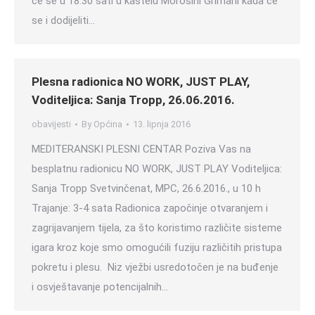
će se u 18:30 sati u kaštelu Morosini Grimani kada će
se i dodijeliti…
Plesna radionica NO WORK, JUST PLAY,
Voditeljica: Sanja Tropp, 26.06.2016.
obavijesti
By
Općina
13. lipnja 2016
MEDITERANSKI PLESNI CENTAR Poziva Vas na
besplatnu radionicu NO WORK, JUST PLAY Voditeljica:
Sanja Tropp Svetvinčenat, MPC, 26.6.2016., u 10 h
Trajanje: 3-4 sata Radionica započinje otvaranjem i
zagrijavanjem tijela, za što koristimo različite sisteme
igara kroz koje smo omogućili fuziju različitih pristupa
pokretu i plesu. Niz vježbi usredotočen je na buđenje
i osvještavanje potencijalnih…