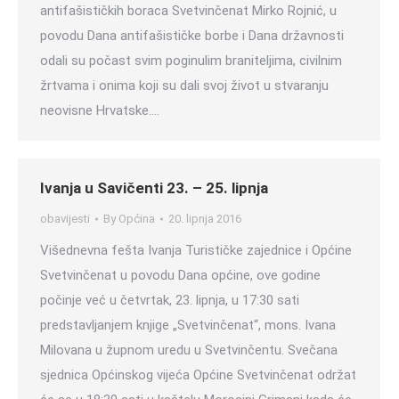
antifašističkih boraca Svetvinčenat Mirko Rojnić, u
povodu Dana antifašističke borbe i Dana državnosti
odali su počast svim poginulim braniteljima, civilnim
žrtvama i onima koji su dali svoj život u stvaranju
neovisne Hrvatske.…
Ivanja u Savičenti 23. – 25. lipnja
obavijesti
By
Općina
20. lipnja 2016
Višednevna fešta Ivanja Turističke zajednice i Općine
Svetvinčenat u povodu Dana općine, ove godine
počinje već u četvrtak, 23. lipnja, u 17:30 sati
predstavljanjem knjige „Svetvinčenat“, mons. Ivana
Milovana u župnom uredu u Svetvinčentu. Svečana
sjednica Općinskog vijeća Općine Svetvinčenat održat