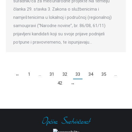
suradnik/ca za međunarodne projekte Na temelju
članka 29. stavka 3. Zakona o službenicima i
namještenicima u lokalnoj i područnoj (regionalnoj)
samoupravi (”Narodne novine”, br. 86/08, 61/11)
prijavljeni kandidati koji su svoje prijave podnijeli
potpune i pravovremeno, te ispunjavaju…
←
1
…
31
32
33
34
35
…
42
→