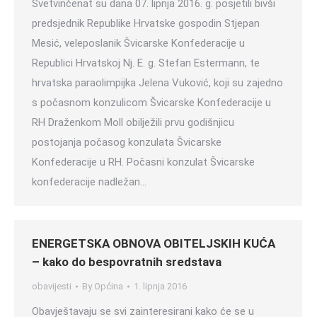
Svetvinčenat su dana 07. lipnja 2016. g. posjetili bivši
predsjednik Republike Hrvatske gospodin Stjepan
Mesić, veleposlanik Švicarske Konfederacije u
Republici Hrvatskoj Nj. E. g. Stefan Estermann, te
hrvatska paraolimpijka Jelena Vuković, koji su zajedno
s počasnom konzulicom Švicarske Konfederacije u
RH Draženkom Moll obilježili prvu godišnjicu
postojanja počasog konzulata Švicarske
Konfederacije u RH. Počasni konzulat Švicarske
konfederacije nadležan…
ENERGETSKA OBNOVA OBITELJSKIH KUĆA
– kako do bespovratnih sredstava
obavijesti
By
Općina
1. lipnja 2016
Obavještavaju se svi zainteresirani kako će se u