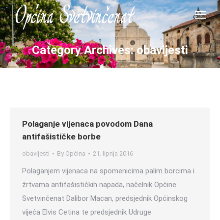
Category Archives:
obavijesti
Polaganje vijenaca povodom Dana
antifašističke borbe
obavijesti
By
Općina
21. lipnja 2016
Polaganjem vijenaca na spomenicima palim borcima i
žrtvama antifašističkih napada, načelnik Općine
Svetvinčenat Dalibor Macan, predsjednik Općinskog
vijeća Elvis Cetina te predsjednik Udruge