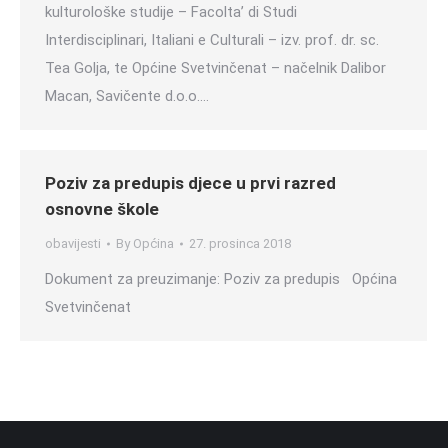
kulturološke studije – Facolta’ di Studi
Interdisciplinari, Italiani e Culturali – izv. prof. dr. sc.
Tea Golja, te Općine Svetvinčenat – načelnik Dalibor
Macan, Savičente d.o.o.…
Poziv za predupis djece u prvi razred
osnovne škole
obavijesti
By
Općina
27. prosinca 2018
Dokument za preuzimanje: Poziv za predupis Općina
Svetvinčenat