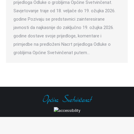
prijedloga Odluke o grobljima Općine Svetvinčenat.
Savjetovanje traje od 18. veljače do 19. ožujka 2026.
godine Pozivaju se predstavnici zainteresirane
javnosti da najkasnije do zaključno 19. ožujka 2026.
godine dostave svoje prijedloge, komentare i
primjedbe na predloženi Nacrt prijedloga Odluke o
grobljima Općine Svetvinčenat putem…