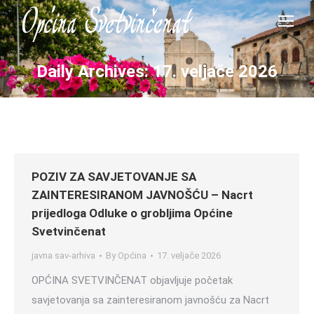
Daily Archives:
17. veljače 2026
POZIV ZA SAVJETOVANJE SA
ZAINTERESIRANOM JAVNOŠĆU – Nacrt
prijedloga Odluke o grobljima Općine
Svetvinčenat
javna sav-arhiva
By
Općina
17. veljače 2026
OPĆINA SVETVINČENAT objavljuje početak
savjetovanja sa zainteresiranom javnošću za Nacrt