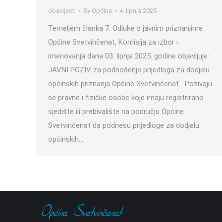
obavijesti
By
Općina
4. lipnja 2025
Temeljem članka 7. Odluke o javnim priznanjima
Općine Svetvinčenat, Komisija za izbor i
imenovanja dana 03. lipnja 2025. godine objavljuje:
JAVNI POZIV za podnošenje prijedloga za dodjelu
općinskih priznanja Općine Svetvinčenat Pozivaju
se pravne i fizičke osobe koje imaju registrirano
sjedište ili prebivalište na području Općine
Svetvinčenat da podnesu prijedloge za dodjelu
općinskih…