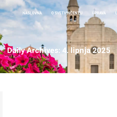
NASLOVNA
O SVETVINČENTU
UPRAVA
Daily Archives:
4. lipnja 2025