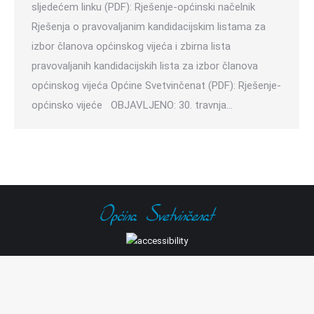
sljedećem linku (PDF): Rješenje-općinski načelnik
Rješenja o pravovaljanim kandidacijskim listama za
izbor članova općinskog vijeća i zbirna lista
pravovaljanih kandidacijskih lista za izbor članova
općinskog vijeća Općine Svetvinčenat (PDF): Rješenje-
općinsko vijeće OBJAVLJENO: 30. travnja…