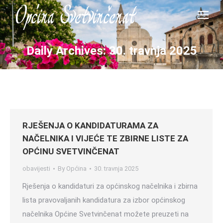
Daily Archives:
30. travnja 2025
RJEŠENJA O KANDIDATURAMA ZA
NAČELNIKA I VIJEĆE TE ZBIRNE LISTE ZA
OPĆINU SVETVINČENAT
obavijesti
By
Općina
30. travnja 2025
Rješenja o kandidaturi za općinskog načelnika i zbirna
lista pravovaljanih kandidatura za izbor općinskog
načelnika Općine Svetvinčenat možete preuzeti na