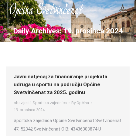
Daily Archives:
19. prosinca 2024
Javni natječaj za financiranje projekata
udruga u sportu na području Općine
Svetvinčenat za 2025. godinu
obavijesti
,
Sportska zajednica
By
Općina
19. prosinca 2024
Sportska zajednica Općine Svetvinčenat Svetvinčenat
47, 52342 Svetvinčenat OIB: 43436303874 U