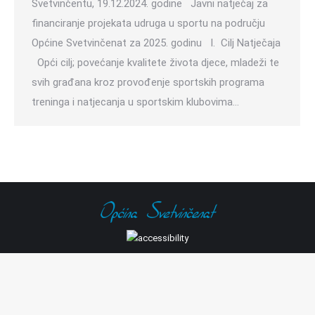
Svetvinčentu, 19.12.2024. godine Javni natječaj za
financiranje projekata udruga u sportu na području
Općine Svetvinčenat za 2025. godinu I. Cilj Natječaja
Opći cilj; povećanje kvalitete života djece, mladeži te
svih građana kroz provođenje sportskih programa
treninga i natjecanja u sportskim klubovima…