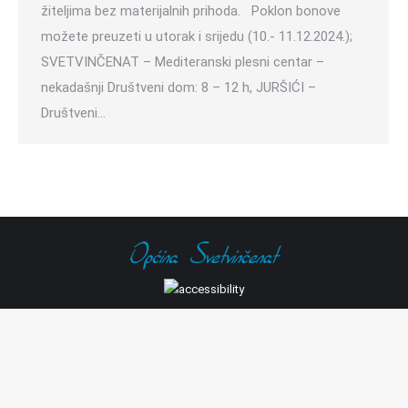
žiteljima bez materijalnih prihoda. Poklon bonove
možete preuzeti u utorak i srijedu (10.- 11.12.2024.);
SVETVINČENAT – Mediteranski plesni centar –
nekadašnji Društveni dom: 8 – 12 h, JURŠIĆI –
Društveni…