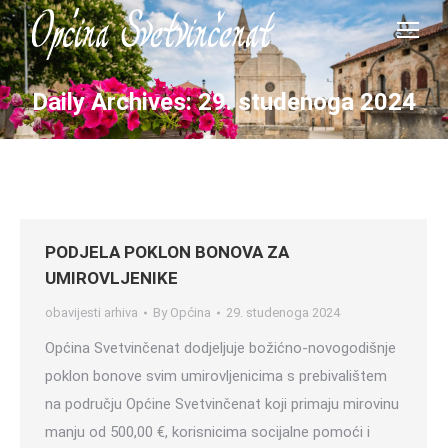
Daily Archives:
29. studenoga 2024
PODJELA POKLON BONOVA ZA
UMIROVLJENIKE
obavijesti arhiva
By
Općina
29. studenoga 2024
Općina Svetvinčenat dodjeljuje božićno-novogodišnje
poklon bonove svim umirovljenicima s prebivalištem
na području Općine Svetvinčenat koji primaju mirovinu
manju od 500,00 €, korisnicima socijalne pomoći i