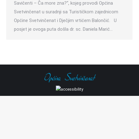
Savičenti – Ča more zna?“, kojeg provodi Općina
Svetvinčenat u suradnji sa Turističkom zajednicom
Općine Svetvinčenat i Dječjim vrtićem Balončić. U
posjet je ovoga puta došla dr. sc. Daniela Marić…