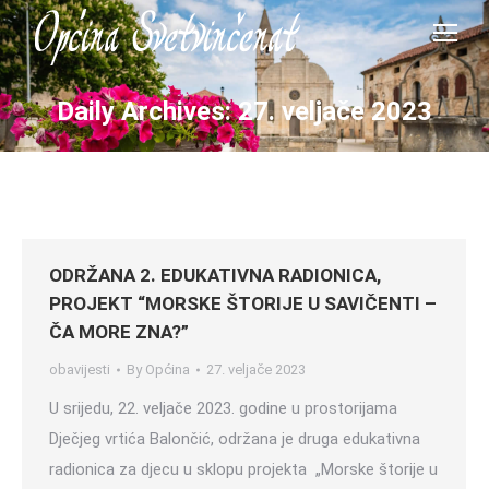
Daily Archives:
27. veljače 2023
ODRŽANA 2. EDUKATIVNA RADIONICA,
PROJEKT “MORSKE ŠTORIJE U SAVIČENTI –
ČA MORE ZNA?”
obavijesti
By
Općina
27. veljače 2023
U srijedu, 22. veljače 2023. godine u prostorijama
Dječjeg vrtića Balončić, održana je druga edukativna
radionica za djecu u sklopu projekta „Morske štorije u