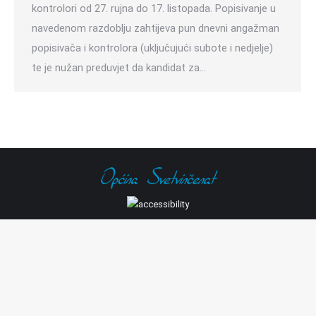
kontrolori od 27. rujna do 17. listopada. Popisivanje u
navedenom razdoblju zahtijeva pun dnevni angažman
popisivača i kontrolora (uključujući subote i nedjelje)
te je nužan preduvjet da kandidat za…