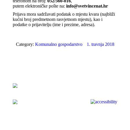
telefonom na broj:
052/560-016
,
putem elektroničke pošte na:
info@svetvincenat.hr
Prijava mora sadržavati podatak o mjestu kvara (najbliži
kućni broj predmetnom rasvjetnom mjestu), kao i
podatke o prijavitelju (ime i prezime, adresa).
Category:
Komunalno gospodarstvo
1. travnja 2018