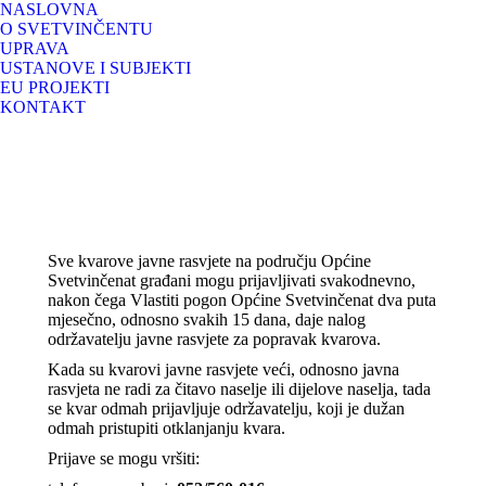
NASLOVNA
O SVETVINČENTU
UPRAVA
USTANOVE I SUBJEKTI
EU PROJEKTI
KONTAKT
Sve kvarove javne rasvjete na području Općine
Svetvinčenat građani mogu prijavljivati svakodnevno,
nakon čega Vlastiti pogon Općine Svetvinčenat dva puta
mjesečno, odnosno svakih 15 dana, daje nalog
održavatelju javne rasvjete za popravak kvarova.
Kada su kvarovi javne rasvjete veći, odnosno javna
rasvjeta ne radi za čitavo naselje ili dijelove naselja, tada
se kvar odmah prijavljuje održavatelju, koji je dužan
odmah pristupiti otklanjanju kvara.
Prijave se mogu vršiti: