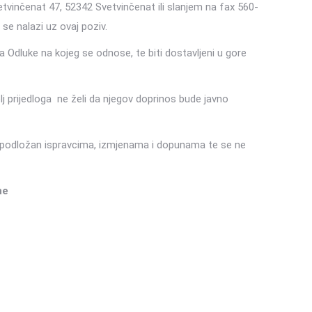
vinčenat 47, 52342 Svetvinčenat ili slanjem na fax 560-
 se nalazi uz ovaj poziv.
ga Odluke na kojeg se odnose, te biti dostavljeni u gore
lj prijedloga ne želi da njegov doprinos bude javno
av podložan ispravcima, izmjenama i dopunama te se ne
ne