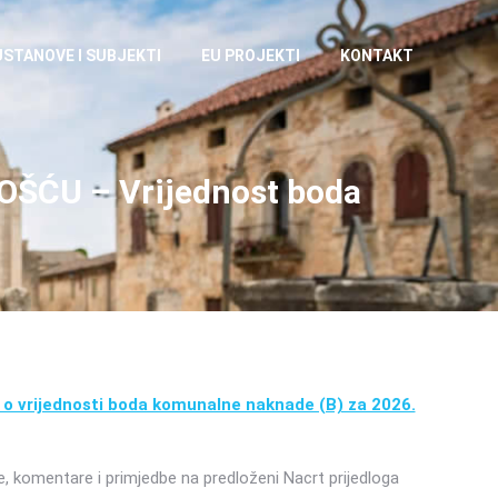
USTANOVE I SUBJEKTI
EU PROJEKTI
KONTAKT
ĆU – Vrijednost boda
 o vrijednosti boda komunalne naknade (B) za 2026.
e, komentare i primjedbe na predloženi Nacrt prijedloga