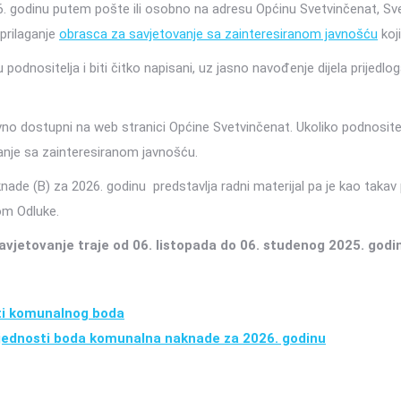
. godinu putem pošte ili osobno na adresu Općinu Svetvinčenat, Svet
prilaganje
obrasca za savjetovanje sa zainteresiranom javnošću
koji
podnositelja i biti čitko napisani, uz jasno navođenje dijela prijedlo
javno dostupni na web stranici Općine Svetvinčenat. Ukoliko podnosite
anje sa zainteresiranom javnošću.
knade (B) za 2026. godinu predstavlja radni materijal pa je kao tak
om Odluke.
avjetovanje traje od 06. listopada do 06. studenog 2025. godi
sti komunalnog boda
ijednosti boda komunalna naknade za 2026. godinu