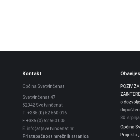
Kontakt
Obavijes
Općina Svetvinčenat
POZIV ZA
ZAINTERE
Svetvinčenat 47
o dozvolj
52342 Svetvinčenat
dopuštene
T. +385 (0) 52 560 016
30. srpnj
F. +385 (0) 52 560 005
Općina Sv
E. info(at)svetvincenat.hr
Projektu 
Pristupačnost mrežnih stranica