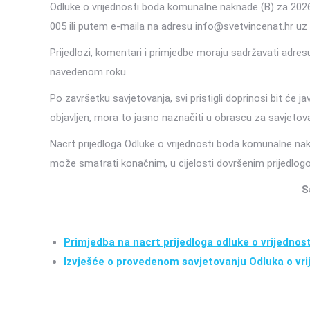
Odluke o vrijednosti boda komunalne naknade (B) za 2026
005 ili putem e-maila na adresu info@svetvincenat.hr uz 
Prijedlozi, komentari i primjedbe moraju sadržavati adresu 
navedenom roku.
Po završetku savjetovanja, svi pristigli doprinosi bit će 
objavljen, mora to jasno naznačiti u obrascu za savjetov
Nacrt prijedloga Odluke o vrijednosti boda komunalne na
može smatrati konačnim, u cijelosti dovršenim prijedlog
S
Primjedba na nacrt prijedloga odluke o vrijedno
Izvješće o provedenom savjetovanju Odluka o vr