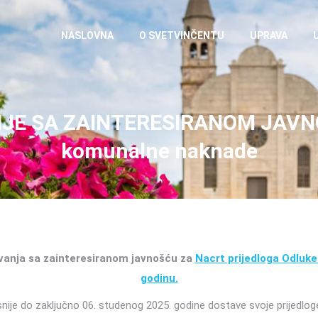
NASLOVNA
O SVETVINČENTU
UPRAVA
JE SA ZAINTERESIRANOM JAVNOŠ
komunalne naknade
anja sa zainteresiranom javnošću za
Nacrt prijedloga Odluke
godinu.
snije do zaključno 06. studenog 2025. godine dostave svoje prijedlog