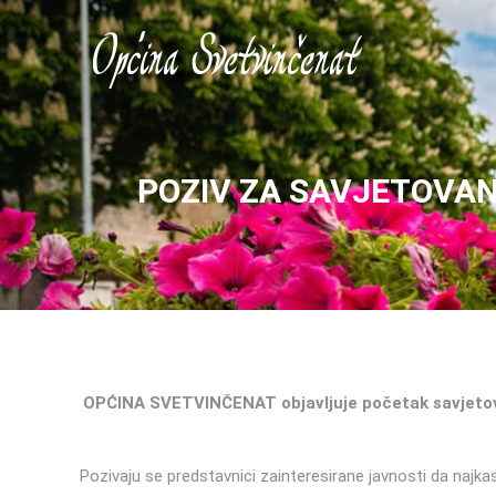
POZIV ZA SAVJETOVAN
OPĆINA SVETVINČENAT objavljuje početak savjetov
Pozivaju se predstavnici zainteresirane javnosti da najka