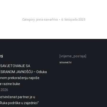
Category:
javna sav-arhiva
6. listopada 2025
ti
[vrijeme_postaja]
istramet.hr
 SAVJETOVANJE SA
SIRANOM JAVNOŠĆU – Odluka
enom prekoračenju najviše
 razine buke
a 2026
etvinčenat partner je u
„Ruka podrške u zajednici“