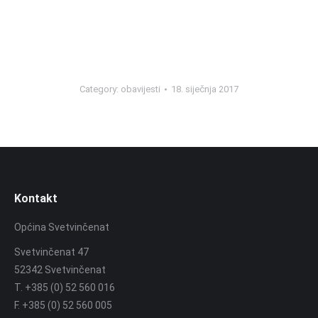
Category:
obavijesti
18. siječnja 2017
Kontakt
Općina Svetvinčenat
Svetvinčenat 47
52342 Svetvinčenat
T. +385 (0) 52 560 016
F. +385 (0) 52 560 005