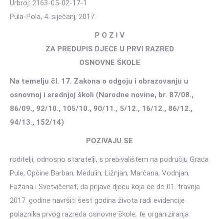
Urbroj: 2163-05-02-17-1
Pula-Pola, 4. siječanj, 2017.
P O Z I V
ZA PREDUPIS DJECE U PRVI RAZRED
OSNOVNE ŠKOLE
Na temelju čl. 17. Zakona o odgoju i obrazovanju u
osnovnoj i srednjoj školi (Narodne novine, br. 87/08.,
86/09., 92/10., 105/10., 90/11., 5/12., 16/12., 86/12.,
94/13., 152/14)
POZIVAJU SE
roditelji, odnosno staratelji, s prebivalištem na području Grada
Pule, Općine Barban, Medulin, Ližnjan, Marčana, Vodnjan,
Fažana i Svetvičenat, da prijave djecu koja će do 01. travnja
2017. godine navršiti šest godina života radi evidencije
polaznika prvog razreda osnovne škole, te organiziranja