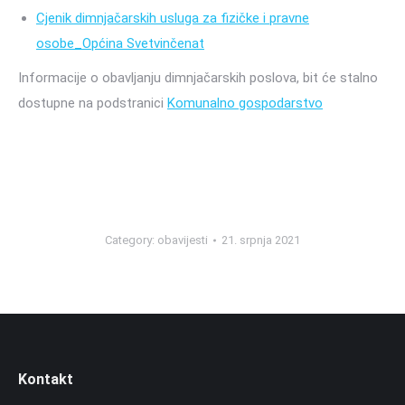
Cjenik dimnjačarskih usluga za fizičke i pravne
osobe_Općina Svetvinčenat
Informacije o obavljanju dimnjačarskih poslova, bit će stalno
dostupne na podstranici
Komunalno gospodarstvo
Category:
obavijesti
21. srpnja 2021
Kontakt