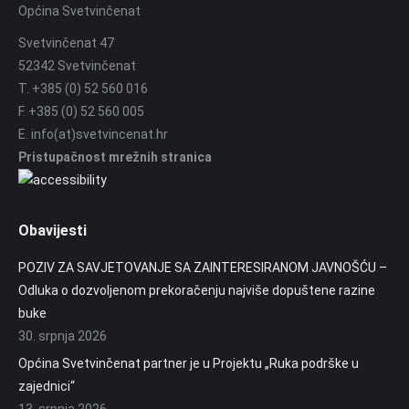
Općina Svetvinčenat
Svetvinčenat 47
52342 Svetvinčenat
T. +385 (0) 52 560 016
F. +385 (0) 52 560 005
E. info(at)svetvincenat.hr
Pristupačnost mrežnih stranica
Obavijesti
POZIV ZA SAVJETOVANJE SA ZAINTERESIRANOM JAVNOŠĆU –
Odluka o dozvoljenom prekoračenju najviše dopuštene razine
buke
30. srpnja 2026
Općina Svetvinčenat partner je u Projektu „Ruka podrške u
zajednici“