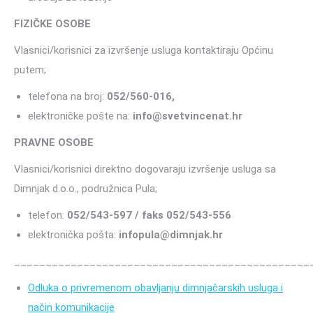
FIZIČKE OSOBE
Vlasnici/korisnici za izvršenje usluga kontaktiraju Općinu
putem;
telefona na broj:
052/560-016,
elektroničke pošte na:
info@svetvincenat.hr
PRAVNE OSOBE
Vlasnici/korisnici direktno dogovaraju izvršenje usluga sa
Dimnjak d.o.o., podružnica Pula;
telefon:
052/543-597 / faks 052/543-556
elektronička pošta:
infopula@dimnjak.hr
_______________________________________________
Odluka o privremenom obavljanju dimnjačarskih usluga i
način komunikacije