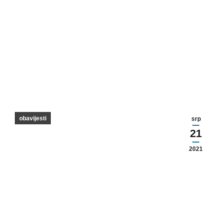
obavijesti
srp
21
2021