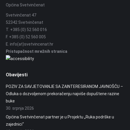
Općina Svetvinčenat
Svetvinčenat 47
52342 Svetvinčenat
T. +385 (0) 52 560 016
F. +385 (0) 52 560 005
E. info(at)svetvincenat.hr
Pristupačnost mrežnih stranica
Obavijesti
POZIV ZA SAVJETOVANJE SA ZAINTERESIRANOM JAVNOŠĆU –
Odluka o dozvoljenom prekoračenju najviše dopuštene razine
buke
30. srpnja 2026
Općina Svetvinčenat partner je u Projektu „Ruka podrške u
zajednici“