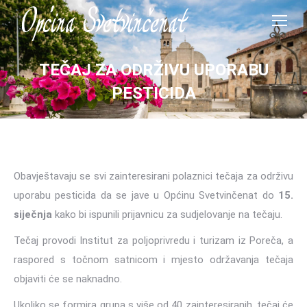
TEČAJ ZA ODRŽIVU UPORABU
PESTICIDA
Obavještavaju se svi zainteresirani polaznici tečaja za održivu
uporabu pesticida da se jave u Općinu Svetvinčenat do
15.
siječnja
kako bi ispunili prijavnicu za sudjelovanje na tečaju.
Tečaj provodi Institut za poljoprivredu i turizam iz Poreča, a
raspored s točnom satnicom i mjesto održavanja tečaja
objaviti će se naknadno.
Ukoliko se formira grupa s više od 40 zainteresiranih, tečaj će