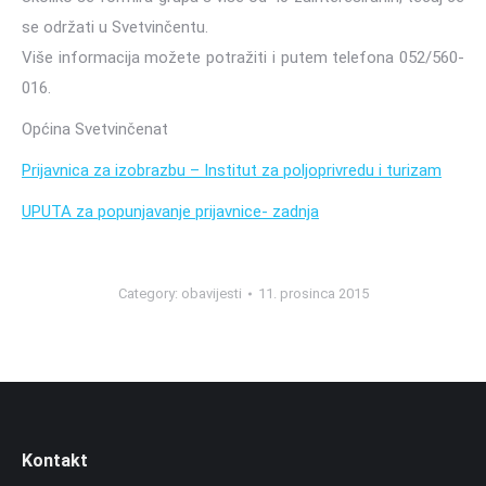
se održati u Svetvinčentu.
Više informacija možete potražiti i putem telefona 052/560-
016.
Općina Svetvinčenat
Prijavnica za izobrazbu – Institut za poljoprivredu i turizam
UPUTA za popunjavanje prijavnice- zadnja
Category:
obavijesti
11. prosinca 2015
Kontakt