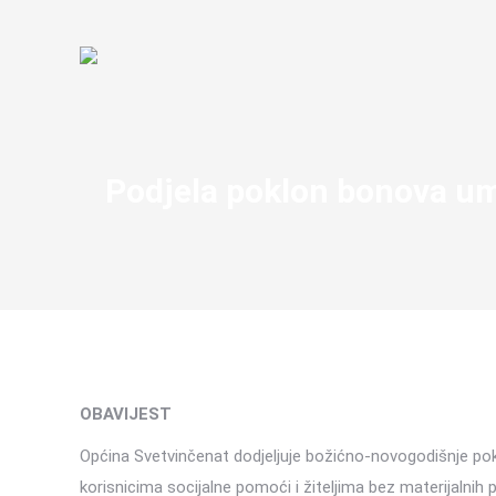
Podjela poklon bonova umi
OBAVIJEST
Općina Svetvinčenat dodjeljuje božićno-novogodišnje pok
korisnicima socijalne pomoći i žiteljima bez materijalnih 