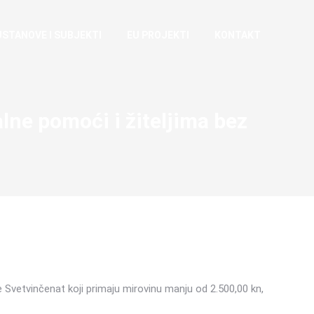
USTANOVE I SUBJEKTI
EU PROJEKTI
KONTAKT
lne pomoći i žiteljima bez
Svetvinčenat koji primaju mirovinu manju od 2.500,00 kn,