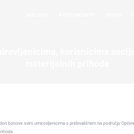
NASLOVNA
O SVETVINČENTU
UPRAVA
rovljenicima, korisnicima socija
materijalnih prihoda
lon bonove svim umirovljenicima s prebivalištem na području Općine 
prihoda.