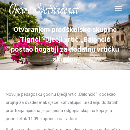
Otvaranjem predškolske skupine
„Tigrići“ Dječji vrtić „Balončić“
postao bogatiji za dodatnu vrtićku
skupinu
Novu je pedagošku godinu Dječji vrtić „Balončić“ dočekao
brojniji za dvadesetak djece. Zahvaljujući uređenju dodatnih
prostorija upisana je još jedna odgojna skupina koja je u
ponedjeljak 11.09. započela sa radom.
S obzirom da je na natječaj za upis djece u novu pedagošku