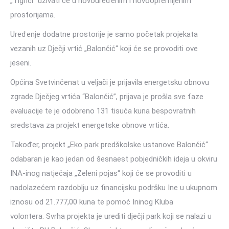
„Tigrići“ uživati će u novouređenim i novoopremljenim
prostorijama.
Uređenje dodatne prostorije je samo početak projekata
vezanih uz Dječji vrtić „Balončić“ koji će se provoditi ove
jeseni.
Općina Svetvinčenat u veljači je prijavila energetsku obnovu
zgrade Dječjeg vrtića “Balončić”, prijava je prošla sve faze
evaluacije te je odobreno 131 tisuća kuna bespovratnih
sredstava za projekt energetske obnove vrtića.
Također, projekt „Eko park predškolske ustanove Balončić“
odabaran je kao jedan od šesnaest pobjedničkih ideja u okviru
INA-inog natječaja „Zeleni pojas“ koji će se provoditi u
nadolazećem razdoblju uz financijsku podršku Ine u ukupnom
iznosu od 21.777,00 kuna te pomoć Ininog Kluba
volontera. Svrha projekta je urediti dječji park koji se nalazi u