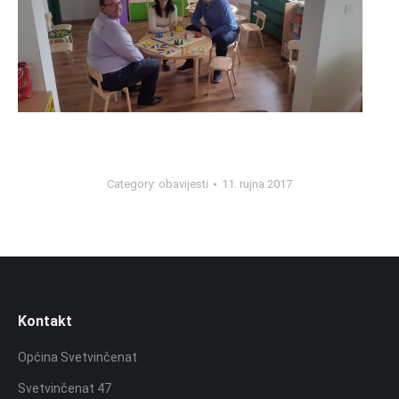
Category:
obavijesti
11. rujna 2017
Kontakt
Općina Svetvinčenat
Svetvinčenat 47