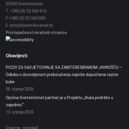
52342 Svetvinčenat
T. +385 (0) 52 560 016
F. +385 (0) 52 560 005
E. info(at)svetvincenat.hr
Pristupačnost mrežnih stranica
Obavijesti
POZIV ZA SAVJETOVANJE SA ZAINTERESIRANOM JAVNOŠĆU –
Odluka o dozvoljenom prekoračenju najviše dopuštene razine
buke
30. srpnja 2026
Općina Svetvinčenat partner je u Projektu „Ruka podrške u
zajednici“
13. srpnja 2026
[vrijeme_postaja]