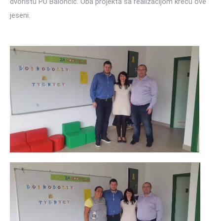
dvorištu PU Balončić. Oba projekta sa realizacijom kreću ove
jeseni.