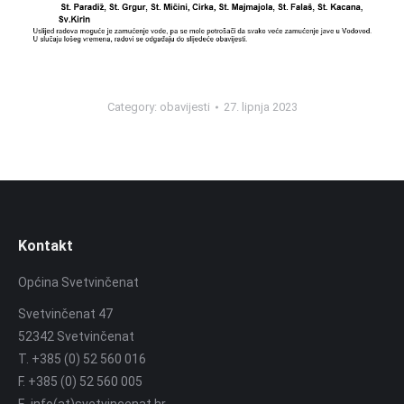
Category:
obavijesti
27. lipnja 2023
Kontakt
Općina Svetvinčenat
Svetvinčenat 47
52342 Svetvinčenat
T. +385 (0) 52 560 016
F. +385 (0) 52 560 005