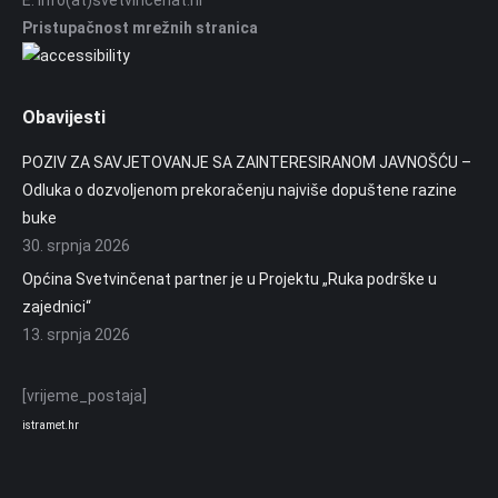
E. info(at)svetvincenat.hr
Pristupačnost mrežnih stranica
Obavijesti
POZIV ZA SAVJETOVANJE SA ZAINTERESIRANOM JAVNOŠĆU –
Odluka o dozvoljenom prekoračenju najviše dopuštene razine
buke
30. srpnja 2026
Općina Svetvinčenat partner je u Projektu „Ruka podrške u
zajednici“
13. srpnja 2026
[vrijeme_postaja]
istramet.hr