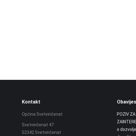
Kontakt
Obavijes
Općina Svetvinčenat
POZIV ZA
ZAINTERE
Svetvinčenat 47
o dozvolj
52342 Svetvinčenat