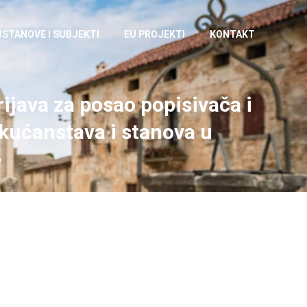
USTANOVE I SUBJEKTI
EU PROJEKTI
KONTAKT
java za posao popisivača i
 kućanstava i stanova u
e