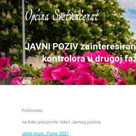
JAVNI POZIV zainteresiran
kontrolora u drugoj fa
Poštovani,
na linku preuzmite tekst Javnog poziva;
Javni poziv_Popis 2021