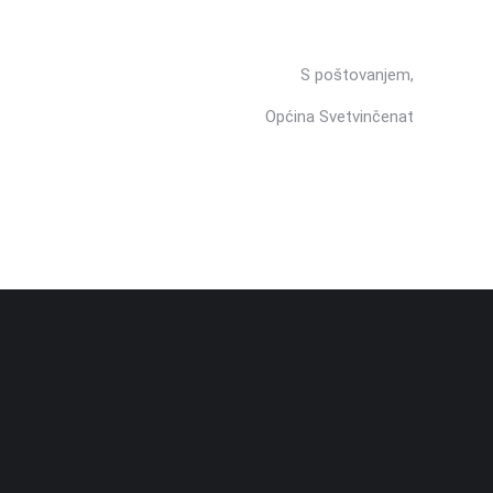
S poštovanjem,
Općina Svetvinčenat