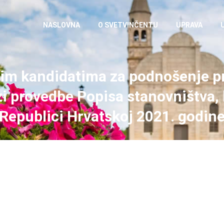
NASLOVNA
O SVETVINČENTU
UPRAVA
im kandidatima za podnošenje pri
zi provedbe Popisa stanovništva,
Republici Hrvatskoj 2021. godin