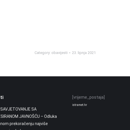
Category:
obavijesti
23. lipnja 2021
ti
[vrijeme_postaja]
istramet.hr
 SAVJETOVANJE SA
SIRANOM JAVNOŠĆU – Odluka
enom prekoračenju najviše