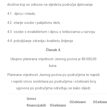
društva koji se odnose na sljedeća
područja djelovanja
:
4.1. djecu i mlade,
4.2 starije osobe i palijativnu skrb,
4.3 osobe s invaliditetom i djecu s teškoćama u razvoju
4.4 poboljšanje zdravlja i kvalitetu življenja
Članak 4.
Ukupno planirana vrijednost Javnog poziva je 80.000,00
kuna.
Planirana vrijednost Javnog poziva po područjima te najniži
i najviši iznos sredstava po područjima i očekivani broj
ugovora po područjima određuju se kako slijedi:
Iznos
Očekivani
Očekiva
financijskih
Očekivani