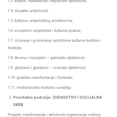
1.3. knjižne, nakladničke i knjižarske djelatnosti,
1.4. vizualne umjetnosti,
1.5. kulturno umjetničkog amaterizma,
1.6. inovativne umjetničke i kulturne prakse,
1.7. očuvanje i promicanje autohtone kulturne baštine i
tradicije,
1.8. likovnu i muzejsko – galerijsku djelatnost,
1.9. glazbenu i glazbeno – scensku djelatnost,
1.10. gradske manifestacije i festivale,
1.11. međunarodnu kulturnu suradnju.
Prioritetno područje:
ZDRAVSTVO I SOCIJALNA
SKRB
Projekti, manifestacije i aktivnosti organizacija civilnog