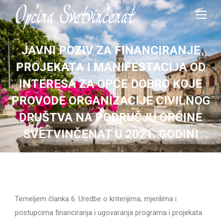
JAVNI POZIV ZA FINANCIRANJE
PROJEKATA I MANIFESTACIJA OD
INTERESA ZA OPĆE DOBRO KOJE
PROVODE ORGANIZACIJE CIVILNOG
DRUŠTVA NA PODRUČJU OPĆINE
SVETVINČENAT U 2021. GODINI
Temeljem članka 6. Uredbe o kriterijima, mjerilima i
postupcima financiranja i ugovaranja programa i projekata