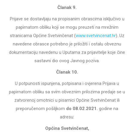
Članak 9.
Prijave se dostavljaju na propisanim obrascima isključivo u
papirnatom obliku
koji se mogu preuzeti na mrežnim
stranicama Općine Svetvinčenat (
www.svetvincenat.hr
). Uz
navedene obrasce potrebno je priložiti i ostalu obveznu
dokumentaciju navedenu u Uputama za prijavitelje koje čine
sastavni dio ovog Javnog poziva.
Članak 10.
U potpunosti ispunjena, potpisana i ovjerena Prijava u
papirnatom obliku sa svim obveznim prilozima predaje se u
zatvorenoj omotnici u pisarnici Općine Svetvinčenat ili
preporučenom pošiljkom
do 08.02.2021.
godine na
adresu:
Općina Svetvinčenat,