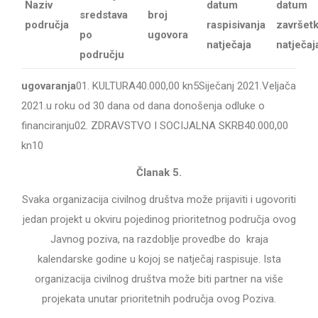
Naziv
datum
datum
sredstava
broj
područja
raspisivanja
završet
po
ugovora
natječaja
natječaj
području
ugovaranja
01. KULTURA
40.000,00 kn
5
Siječanj 2021.
Veljača
2021.
u roku od 30 dana od dana donošenja odluke o
financiranju
02. ZDRAVSTVO I SOCIJALNA SKRB
40.000,00
kn
10
Članak 5.
Svaka organizacija civilnog društva može prijaviti i ugovoriti
jedan projekt u okviru pojedinog prioritetnog područja ovog
Javnog poziva, na razdoblje provedbe do kraja
kalendarske godine u kojoj se natječaj raspisuje. Ista
organizacija civilnog društva može biti partner na više
projekata unutar prioritetnih područja ovog Poziva.