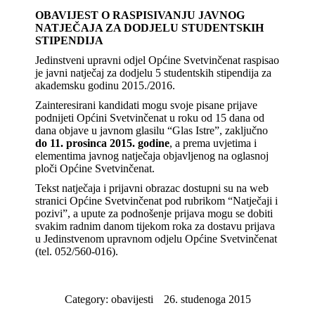
OBAVIJEST O RASPISIVANJU JAVNOG
NATJEČAJA ZA DODJELU STUDENTSKIH
STIPENDIJA
Jedinstveni upravni odjel Općine Svetvinčenat raspisao
je javni natječaj za dodjelu 5 studentskih stipendija za
akademsku godinu 2015./2016.
Zainteresirani kandidati mogu svoje pisane prijave
podnijeti Općini Svetvinčenat u roku od 15 dana od
dana objave u javnom glasilu “Glas Istre”, zaključno
do 11. prosinca 2015. godine
, a prema uvjetima i
elementima javnog natječaja objavljenog na oglasnoj
ploči Općine Svetvinčenat.
Tekst natječaja i prijavni obrazac dostupni su na web
stranici Općine Svetvinčenat pod rubrikom “Natječaji i
pozivi”, a upute za podnošenje prijava mogu se dobiti
svakim radnim danom tijekom roka za dostavu prijava
u Jedinstvenom upravnom odjelu Općine Svetvinčenat
(tel. 052/560-016).
Category:
obavijesti
26. studenoga 2015