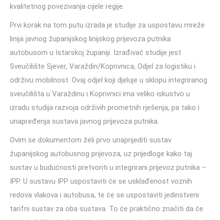
kvalitetnog povezivanja cijele regije.
Prvi korak na tom putu izrada je studije za uspostavu mreže
linija javnog županijskog linijskog prijevoza putnika
autobusom u Istarskoj županiji. Izrađivač studije jest
Sveučilište Sjever, Varaždin/Koprivnica, Odjel za logistiku i
održivu mobilnost. Ovaj odjel koji djeluje u sklopu integriranog
sveučilišta u Varaždinu i Koprivnici ima veliko iskustvo u
izradu studija razvoja održivih prometnih rješenja, pa tako i
unapređenja sustava javnog prijevoza putnika.
Ovim se dokumentom želi prvo unaprijediti sustav
županijskog autobusnog prijevoza, uz prijedloge kako taj
sustav u budućnosti pretvoriti u integrirani prijevoz putnika –
IPP. U sustavu IPP uspostaviti će se usklađenost voznih
redova vlakova i autobusa, te će se uspostaviti jedinstveni
tarifni sustav za oba sustava. To će praktično značiti da će