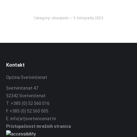
Category:
obavijesti
5. listopada 2023
Kontakt
Općina Svetvinčenat
Svetvinčenat 47
52342 Svetvinčenat
T. +385 (0) 52 560 016
F. +385 (0) 52 560 005
E. info(at)svetvincenat.hr
Pristupačnost mrežnih stranica