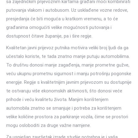
sa zajedničkim prijevoznim kartama građani moći kombinirati
putovanja vlakom i autobusom. Uz usklađene vozne redove,
presjedanja će biti moguća u kratkom vremenu, a to će
građanima omogućiti velike mogućnosti putovanja i
dostupnost čitave županije, pa i šire regije.
Kvalitetan javni prijevoz putnika motivira veliki broj ljudi da ga
učestalo koriste, te tada znatno manje putuju automobilima.
To društvu donosi manje zagađenja, manje prometne gužve,
veću ukupnu prometnu sigurnost i manju potrošnju pogonske
energije. Regije s kvalitetnijim javnim prijevozom su dostupnije
te ostvaruju više ekonomskih aktivnosti, što donosi veće
prihode i veću kvalitetu života. Manjim korištenjem
automobila znatno se smanjuje i potreba za korištenjem
velike količine prostora za parkiranje vozila, čime se prostori
mogu osloboditi za druge važne namjene.
Za uspješan završetak izrade studije potrebna je i vaša