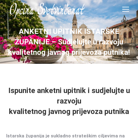
ANKETNI UPITNIK ISTARSKE
ŽUPANIJE – Sudjelujte u razvoju
kvalitetnog javnog prijevoza putnika!
Ispunite anketni upitnik i sudjelujte u
razvoju
kvalitetnog javnog prijevoza putnika
Istarska županija je sukladno strateškim ciljevima na