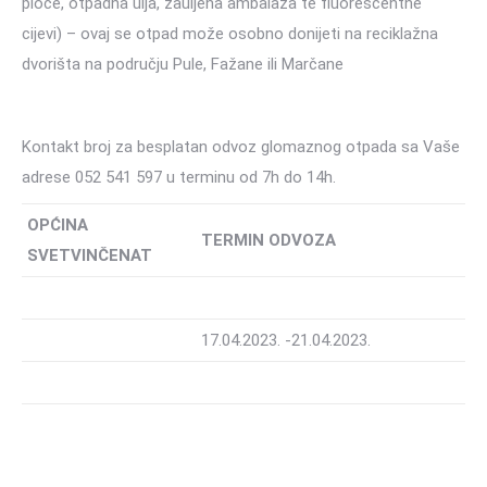
ploče, otpadna ulja, zauljena ambalaža te fluorescentne
cijevi) – ovaj se otpad može osobno donijeti na reciklažna
dvorišta na području Pule, Fažane ili Marčane
Kontakt broj za besplatan odvoz glomaznog otpada sa Vaše
adrese 052 541 597 u terminu od 7h do 14h.
OPĆINA
TERMIN ODVOZA
SVETVINČENAT
17.04.2023. -21.04.2023.