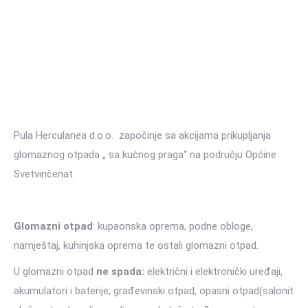
Pula Herculanea d.o.o. započinje sa akcijama prikupljanja
glomaznog otpada „ sa kućnog praga“ na području Općine
Svetvinčenat.
Glomazni otpad
: kupaonska oprema, podne obloge,
namještaj, kuhinjska oprema te ostali glomazni otpad.
U glomazni otpad
ne spada:
električni i elektronički uređaji,
akumulatori i baterije, građevinski otpad, opasni otpad(salonit