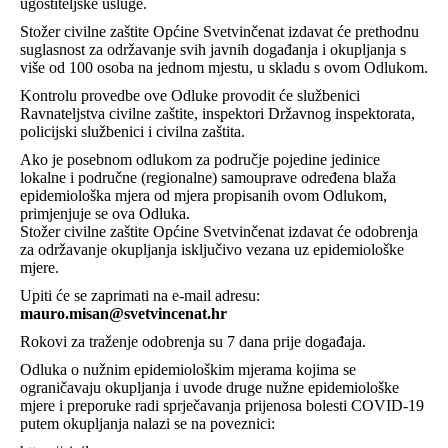
ugostiteljske usluge.
Stožer civilne zaštite Općine Svetvinčenat izdavat će prethodnu
suglasnost za održavanje svih javnih događanja i okupljanja s
više od 100 osoba na jednom mjestu, u skladu s ovom Odlukom.
Kontrolu provedbe ove Odluke provodit će službenici
Ravnateljstva civilne zaštite, inspektori Državnog inspektorata,
policijski službenici i civilna zaštita.
Ako je posebnom odlukom za područje pojedine jedinice
lokalne i područne (regionalne) samouprave određena blaža
epidemiološka mjera od mjera propisanih ovom Odlukom,
primjenjuje se ova Odluka.
Stožer civilne zaštite Općine Svetvinčenat izdavat će odobrenja
za održavanje okupljanja isključivo vezana uz epidemiološke
mjere.
Upiti će se zaprimati na e-mail adresu:
mauro.misan@svetvincenat.hr
Rokovi za traženje odobrenja su 7 dana prije događaja.
Odluka o nužnim epidemiološkim mjerama kojima se
ograničavaju okupljanja i uvode druge nužne epidemiološke
mjere i preporuke radi sprječavanja prijenosa bolesti COVID-19
putem okupljanja nalazi se na poveznici: