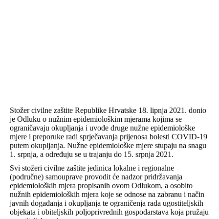
Stožer civilne zaštite Republike Hrvatske 18. lipnja 2021. donio
je Odluku o nužnim epidemiološkim mjerama kojima se
ograničavaju okupljanja i uvode druge nužne epidemiološke
mjere i preporuke radi sprječavanja prijenosa bolesti COVID-19
putem okupljanja. Nužne epidemiološke mjere stupaju na snagu
1. srpnja, a određuju se u trajanju do 15. srpnja 2021.
Svi stožeri civilne zaštite jedinica lokalne i regionalne
(područne) samouprave provodit će nadzor pridržavanja
epidemioloških mjera propisanih ovom Odlukom, a osobito
nužnih epidemioloških mjera koje se odnose na zabranu i način
javnih događanja i okupljanja te ograničenja rada ugostiteljskih
objekata i obiteljskih poljoprivrednih gospodarstava koja pružaju