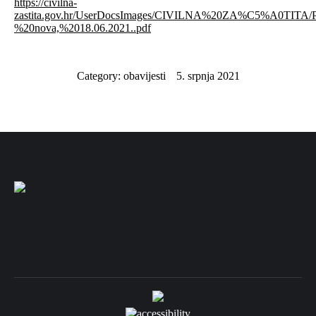
https://civilna-
zastita.gov.hr/UserDocsImages/CIVILNA%20ZA%C5%A0TITA
%20nova,%2018.06.2021..pdf
Category:
obavijesti
5. srpnja 2021