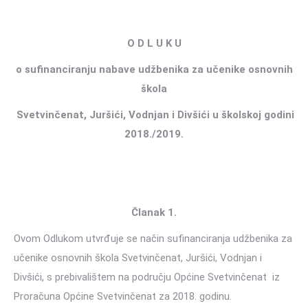
O D L U K U
o sufinanciranju nabave udžbenika za učenike osnovnih
škola
Svetvinčenat, Juršići, Vodnjan i Divšići u školskoj godini
2018./2019.
Članak 1.
Ovom Odlukom utvrđuje se način sufinanciranja udžbenika za
učenike osnovnih škola Svetvinčenat, Juršići, Vodnjan i
Divšići, s prebivalištem na području Općine Svetvinčenat iz
Proračuna Općine Svetvinčenat za 2018. godinu.