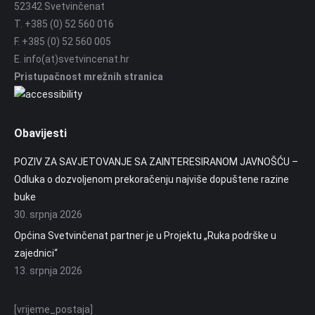
52342 Svetvinčenat
T. +385 (0) 52 560 016
F. +385 (0) 52 560 005
E. info(at)svetvincenat.hr
Pristupačnost mrežnih stranica
Obavijesti
POZIV ZA SAVJETOVANJE SA ZAINTERESIRANOM JAVNOŠĆU –
Odluka o dozvoljenom prekoračenju najviše dopuštene razine
buke
30. srpnja 2026
Općina Svetvinčenat partner je u Projektu „Ruka podrške u
zajednici“
13. srpnja 2026
[vrijeme_postaja]