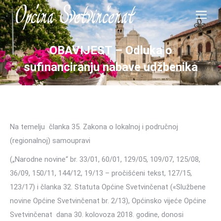
OBAVIJEST – Odluka o
sufinanciranju nabave udžbenika
Na temelju članka 35. Zakona o lokalnoj i područnoj
(regionalnoj) samoupravi
(„Narodne novine“ br. 33/01, 60/01, 129/05, 109/07, 125/08,
36/09, 150/11, 144/12, 19/13 – pročišćeni tekst, 127/15,
123/17) i članka 32. Statuta Općine Svetvinčenat («Službene
novine Općine Svetvinčenat br. 2/13), Općinsko vijeće Općine
Svetvinčenat dana 30. kolovoza 2018. godine, donosi