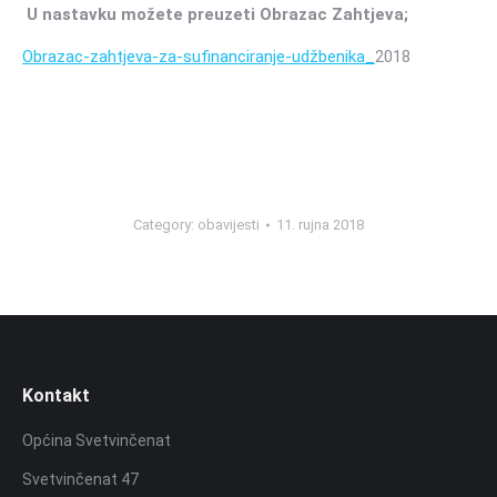
U nastavku možete preuzeti Obrazac Zahtjeva;
Obrazac-zahtjeva-za-sufinanciranje-udžbenika_
2018
Category:
obavijesti
11. rujna 2018
Kontakt
Općina Svetvinčenat
Svetvinčenat 47